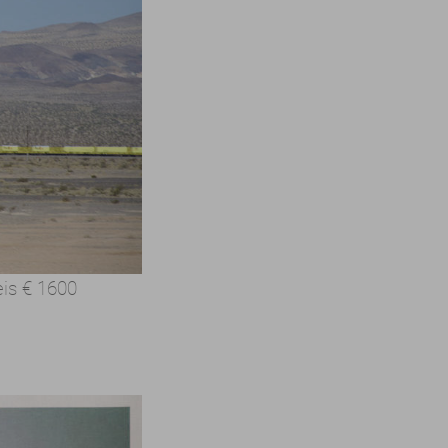
eis
€ 1600