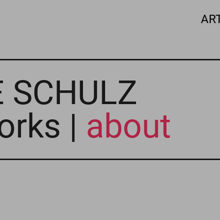
AR
E SCHULZ
orks |
about