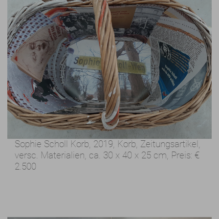
Sophie Scholl Korb, 2019,
Korb, Zeitungsartikel,
versc. Materialien,
ca. 30 x 40 x 25 cm,
Preis:
€
2.500