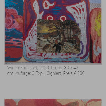
Winter mit Lisel, 2020,
Druck, 30 x 42
cm,
Auflage: 3 Expl., Signiert,
Preis
€ 280