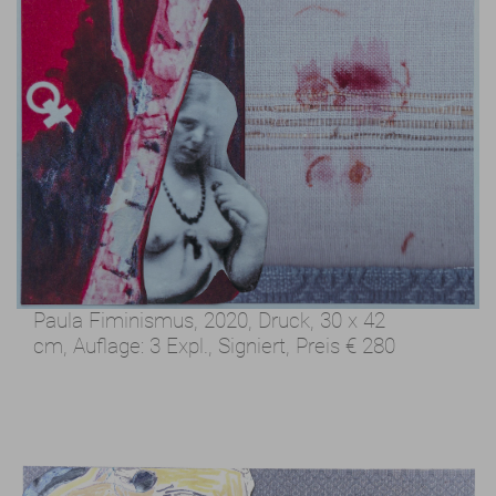
Paula Fiminismus, 2020,
Druck, 30 x 42
cm,
Auflage: 3 Expl., Signiert,
Preis
€ 280