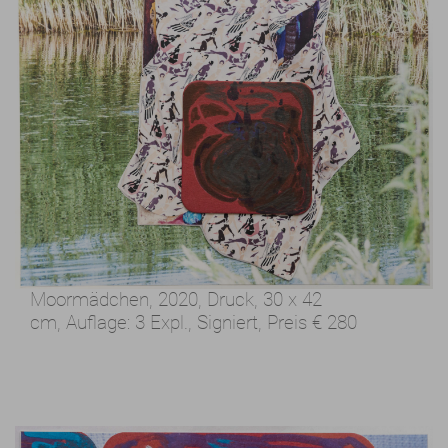
Moormädchen, 2020,
Druck, 30 x 42
cm,
Auflage: 3 Expl., Signiert,
Preis
€ 280