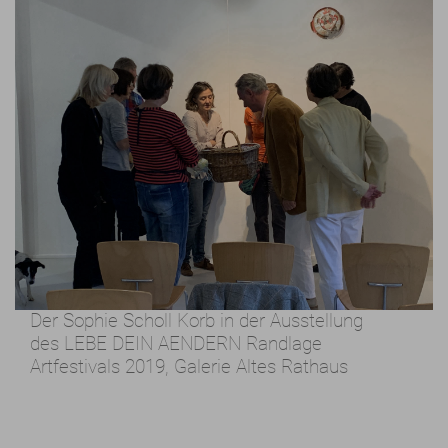
Der Sophie Scholl Korb
in der Ausstellung
des
LEBE DEIN AENDERN
Randlage
Artfestivals
2019, Galerie Altes Rathaus