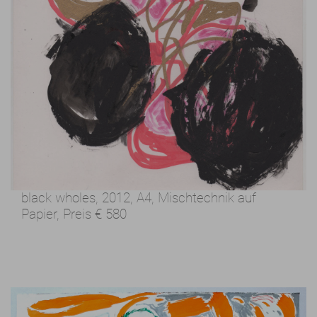
black wholes, 2012,
A4, Mischtechnik auf
Papier,
Preis
€ 580