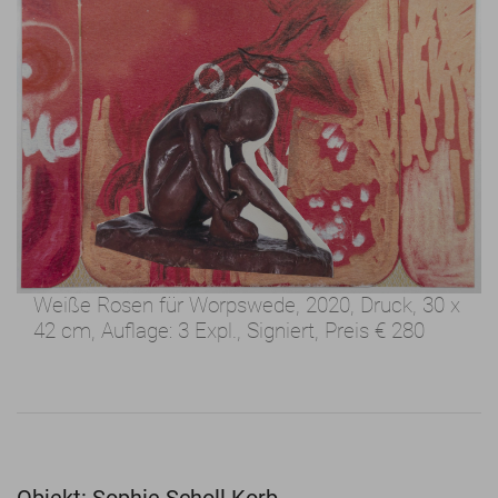
Weiße Rosen für Worpswede, 2020,
Druck, 30 x
42 cm,
Auflage: 3 Expl., Signiert,
Preis
€ 280
Objekt: Sophie Scholl Korb