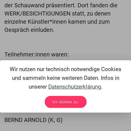
der Schauwand präsentiert. Dort fanden die
WERK/BESICHTIGUNGEN statt, zu denen
einzelne Künstler*innen kamen und zum
Gespräch einluden.
Teilnehmer:innen waren:
Wir nutzen nur technisch notwendige Cookies
Künstler*innen (K), Talkgäste (G), Autor*innen
und sammeln keine weiteren Daten. Infos in
(A)
unserer
Datenschutzerklärung
.
Ich stimme zu.
BEATE ARNOLD (G,A)
BERND ARNOLD (K, G)